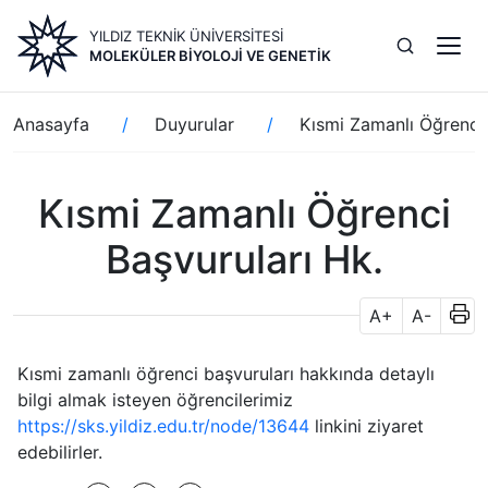
Ana
YILDIZ TEKNİK ÜNİVERSİTESİ
içeriğe
MOLEKÜLER BIYOLOJI VE GENETIK
atla
Sayfa
Anasayfa
Duyurular
Kısmi Zamanlı Öğrenci 
yolu
Kısmi Zamanlı Öğrenci
Başvuruları Hk.
A+
A-
Kısmi zamanlı öğrenci başvuruları hakkında detaylı
bilgi almak isteyen öğrencilerimiz
https://sks.yildiz.edu.tr/node/13644
linkini ziyaret
edebilirler.