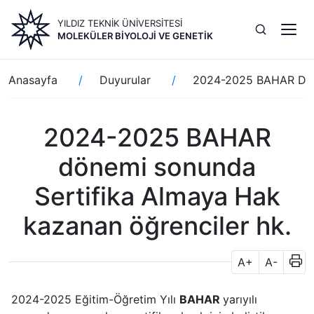
Ana
YILDIZ TEKNİK ÜNİVERSİTESİ
içeriğe
MOLEKÜLER BIYOLOJI VE GENETIK
atla
Sayfa
Anasayfa
Duyurular
2024-2025 BAHAR Döne
yolu
2024-2025 BAHAR
dönemi sonunda
Sertifika Almaya Hak
kazanan öğrenciler hk.
A+
A-
2024-2025 Eğitim-Öğretim Yılı
BAHAR
yarıyılı